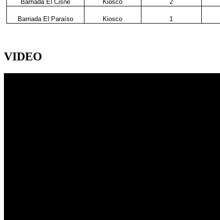
Barriada El Cisne
Kiosco
2
Barriada El Paraíso
Kiosco
1
VIDEO